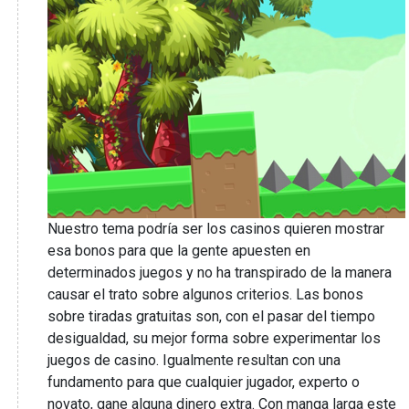
Nuestro tema podrí­a ser los casinos quieren mostrar
esa bonos para que la gente apuesten en
determinados juegos y no ha transpirado de la manera
causar el trato sobre algunos criterios. Las bonos
sobre tiradas gratuitas son, con el pasar del tiempo
desigualdad, su mejor forma sobre experimentar los
juegos de casino. Igualmente resultan con una
fundamento para que cualquier jugador, experto o
novato, gane alguna dinero extra. Con manga larga este