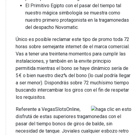
El Primitivo Egipto con el pasar del tiempo tal
nuestro mágica simbología se muestra como
nuestro primero protagonista en la tragamonedas
del despacho Novomatic.
Único es posible reclamar este tipo de promo toda 72
horas sobre semejante internet de el marca comercial.
Vas a tener una treintena momentos para cumplir las
instalaciones, y también en la envite principio
permitida mientras el bono se haye dinámico serí­a de
5 € o bien nuestro diez% del bono (lo cual podrí­a llegar
a ser menor). Dispondrás sobre 72 muchísimo tiempo
buscando intercambiar los giros con el fin de respetar
los requisitos.
Referente a VegasSlotsOnline,
disfrutá de estas superiores tragamonedas con el
pasar del tiempo bonos de giros de balde, sin
necesidad de tanque. Joviales cualquier esbozo retro