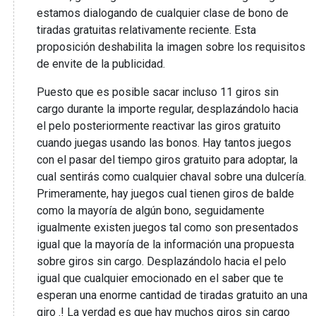
estamos dialogando de cualquier clase de bono de
tiradas gratuitas relativamente reciente. Esta
proposición deshabilita la imagen sobre los requisitos
de envite de la publicidad.
Puesto que es posible sacar incluso 11 giros sin
cargo durante la importe regular, desplazándolo hacia
el pelo posteriormente reactivar las giros gratuito
cuando juegas usando las bonos. Hay tantos juegos
con el pasar del tiempo giros gratuito para adoptar, la
cual sentirás como cualquier chaval sobre una dulcería.
Primeramente, hay juegos cual tienen giros de balde
como la mayoría de algún bono, seguidamente
igualmente existen juegos tal como son presentados
igual que la mayoría de la información una propuesta
sobre giros sin cargo. Desplazándolo hacia el pelo
igual que cualquier emocionado en el saber que te
esperan una enorme cantidad de tiradas gratuito an una
giro .! La verdad es que hay muchos giros sin cargo