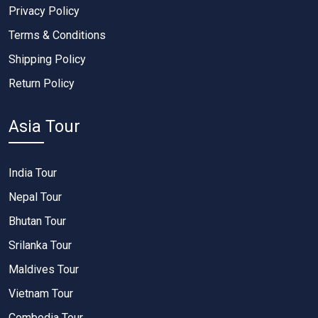
Privacy Policy
Terms & Conditions
Shipping Policy
Return Policy
Asia Tour
India Tour
Nepal Tour
Bhutan Tour
Srilanka Tour
Maldives Tour
Vietnam Tour
Combodia Tour