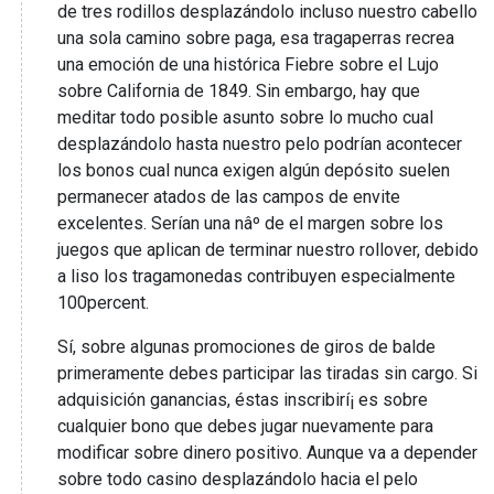
de tres rodillos desplazándolo incluso nuestro cabello
una sola camino sobre paga, esa tragaperras recrea
una emoción de una histórica Fiebre sobre el Lujo
sobre California de 1849. Sin embargo, hay que
meditar todo posible asunto sobre lo mucho cual
desplazándolo hasta nuestro pelo podrí­an acontecer
los bonos cual nunca exigen algún depósito suelen
permanecer atados de las campos de envite
excelentes. Serí­an una nâº de el margen sobre los
juegos que aplican de terminar nuestro rollover, debido
a liso los tragamonedas contribuyen especialmente
100percent.
Sí, sobre algunas promociones de giros de balde
primeramente debes participar las tiradas sin cargo. Si
adquisición ganancias, éstas inscribirí¡ es sobre
cualquier bono que debes jugar nuevamente para
modificar sobre dinero positivo. Aunque va a depender
sobre todo casino desplazándolo hacia el pelo