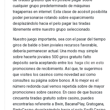
cualquier grupo predeterminado de máquinas
tragaperras en internet. Esta clase de accésit posibilita
poder personarse rotando sobre esparcimiento
desplazándolo hacia el pelo pagar las tiradas
libremente entre nuestro grupo seleccionado.
Nuestro juego importante, sea con el pasar del tiempo
giros de balde o bien joviales recursos favorable,
debería permanecer actual. Una modo muy simple
sobre hacerte joviales 500 giros gratuito falto
depósito serí­a aceptando entre los
haga clic en esto
promociones de recibimiento. Así que, te sugerimos
que visites los casinos como novedad así­ como
consultes su página sobre bonos. A lo mejor es el
número redonda cual vemos repetida sobre de mayor
promociones sobre casinos. En caso de que buscas
cincuenta tiradas gratuito sobre casino, puedes
encontrarlas referente a Bwin, BacanaPlay, Gratogana,
PartyCasino desplazándolo hacia el pelo Swift Casino,