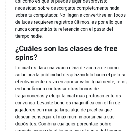
así­ como es que sí puedes jugar desprovisto
necesidad sobre descargarte completamente nada
sobre tu computador. No llegan a convertirse en focos
de luces requieren registros últimos, es por ello que
nunca compartirás tu referencia con el pasar del
tiempo nadie.
¿Cuáles son las clases de free
spins?
Lo cual os dará una visión clara de acerca de cómo
soluciona la publicidad desplazándolo hacia el pelo si
efectivamente os va en aportar valor. Igualmente, te irí¡
en beneficiar a contrastar otras bonos de
tragamonedas y elegir la cual más profusamente os
convenga. Levante bono es magnnífica con el fin de
jugadores con manga larga algo de practica que
desean conseguir el máximum importancia a sus
depósitos. Combina cualquier porcentaje sobre
armonía acerca de el tanque con el pasar del tiempo