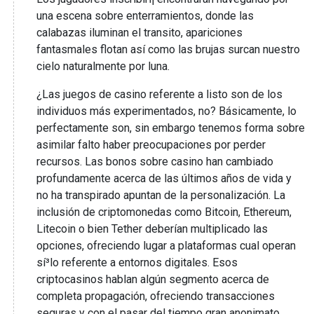
una escena sobre enterramientos, donde las
calabazas iluminan el transito, apariciones
fantasmales flotan así­ como las brujas surcan nuestro
cielo naturalmente por luna.
¿Las juegos de casino referente a listo son de los
individuos más experimentados, no? Básicamente, lo
perfectamente son, sin embargo tenemos forma sobre
asimilar falto haber preocupaciones por perder
recursos. Las bonos sobre casino han cambiado
profundamente acerca de las últimos años de vida y
no ha transpirado apuntan de la personalización. La
inclusión de criptomonedas como Bitcoin, Ethereum,
Litecoin o bien Tether deberían multiplicado las
opciones, ofreciendo lugar a plataformas cual operan
sí³lo referente a entornos digitales. Esos
criptocasinos hablan algún segmento acerca de
completa propagación, ofreciendo transacciones
seguras y con el pasar del tiempo gran anonimato.