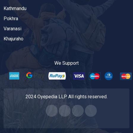
Kathmandu
Pokhra
Varanasi
Khajuraho
We Support
2024 Oyepedia LLP. All rights reserved.