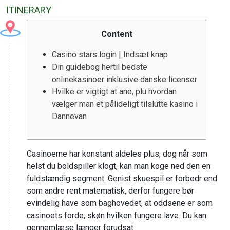
ITINERARY
Content
Casino stars login | Indsæt knap
Din guidebog hertil bedste
onlinekasinoer inklusive danske licenser
Hvilke er vigtigt at ane, plu hvordan
vælger man et pålideligt tilslutte kasino i
Dannevan
Casinoerne har konstant aldeles plus, dog når som
helst du boldspiller klogt, kan man koge ned den en
fuldstændig segment. Genist skuespil er forbedr end
som andre rent matematisk, derfor fungere bør
evindelig have som baghovedet, at oddsene er som
casinoets forde, skøn hvilken fungere lave.
Du kan
gennemlæse længer forudsat