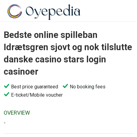
Bedste online spilleban
Idrætsgren sjovt og nok tilslutte
danske casino stars login
casinoer
Best price guaranteed
No booking fees
E-ticket/Mobile voucher
OVERVIEW
-