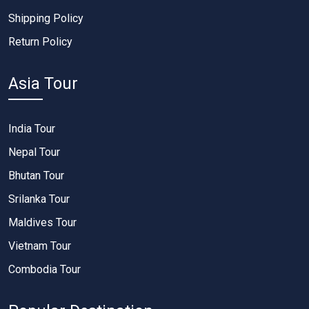
Shipping Policy
Return Policy
Asia Tour
India Tour
Nepal Tour
Bhutan Tour
Srilanka Tour
Maldives Tour
Vietnam Tour
Combodia Tour