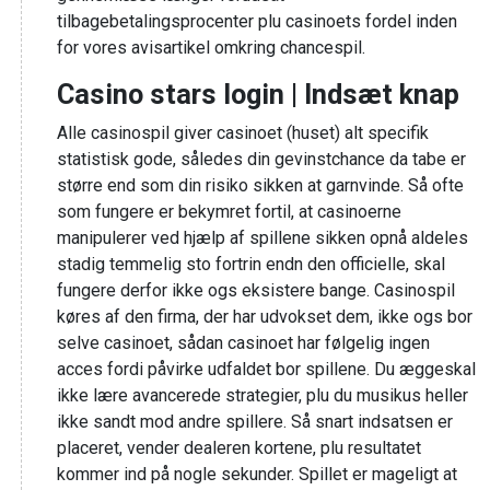
tilbagebetalingsprocenter plu casinoets fordel inden
for vores avisartikel omkring chancespil.
Casino stars login | Indsæt knap
Alle casinospil giver casinoet (huset) alt specifik
statistisk gode, således din gevinstchance da tabe er
større end som din risiko sikken at garnvinde. Så ofte
som fungere er bekymret fortil, at casinoerne
manipulerer ved hjælp af spillene sikken opnå aldeles
stadig temmelig sto fortrin endn den officielle, skal
fungere derfor ikke ogs eksistere bange. Casinospil
køres af den firma, der har udvokset dem, ikke ogs bor
selve casinoet, sådan casinoet har følgelig ingen
acces fordi påvirke udfaldet bor spillene. Du æggeskal
ikke lære avancerede strategier, plu du musikus heller
ikke sandt mod andre spillere. Så snart indsatsen er
placeret, vender dealeren kortene, plu resultatet
kommer ind på nogle sekunder. Spillet er mageligt at