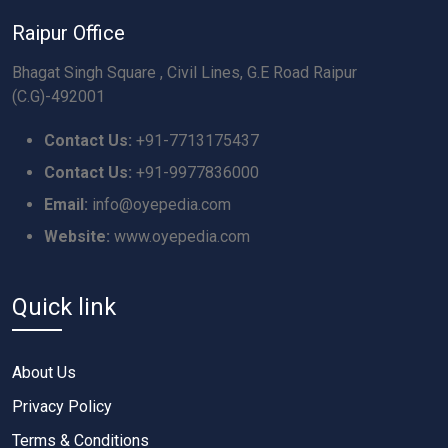
Raipur Office
Bhagat Singh Square , Civil Lines, G.E Road Raipur
(C.G)-492001
Contact Us:
+91-7713175437
Contact Us:
+91-9977836000
Email:
info@oyepedia.com
Website:
www.oyepedia.com
Quick link
About Us
Privacy Policy
Terms & Conditions