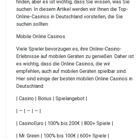
finden, aber es ist wichtig, dass Sie wissen, was Sie
suchen. In diesem Artikel werden wir Ihnen die Top-
Online-Casinos in Deutschland vorstellen, die Sie
suchen sollten.
Mobile Online Casinos
Viele Spieler bevorzugen es, ihre Online-Casino-
Erlebnisse auf mobilen Geräten zu genießen. Daher ist
es wichtig, dass die Online Casinos, die wir
empfehlen, auch auf mobilen Geräten spielbar sind.
Hier sind einige der besten mobilen Online Casinos in
Deutschland:
| Casino | Bonus | Spielangebot |
| — | — | — |
| CasinoEuro | 100% bis 200€ | 800+ Spiele |
| Mr. Green | 100% bis 100€ | 600+ Spiele |