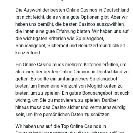
Die Auswahl der besten Online Casinos in Deutschland
ist nicht leicht, da es viele gute Optionen gibt. Aber wir
haben uns bemüht, die besten Casinos auszuwählen,
die Ihnen eine gute Erfahrung bieten. Wir haben uns auf
die wichtigsten Kriterien wie Spielangebot,
Bonusangebot, Sicherheit und Benutzerfreundlichkeit
konzentriert.
Ein Online Casino muss mehrere Kriterien erfüllen, um
als eines der besten Online Casinos in Deutschland zu
gelten. Es sollte ein umfangreiches Spielangebot
bieten, um Ihnen eine Vielzahl von Möglichkeiten zu
bieten, um zu spielen. Ein gutes Bonusangebot ist auch
wichtig, um Sie zu motivieren, zu spielen. Darüber
hinaus muss das Casino sicher und vertrauenswürdig
sein, um Ihre persönlichen Daten zu schützen.
Wir haben uns auf die Top Online Casinos in