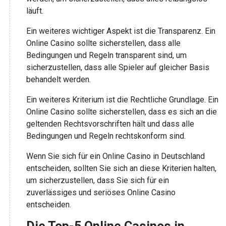
läuft.
Ein weiteres wichtiger Aspekt ist die Transparenz. Ein
Online Casino sollte sicherstellen, dass alle
Bedingungen und Regeln transparent sind, um
sicherzustellen, dass alle Spieler auf gleicher Basis
behandelt werden.
Ein weiteres Kriterium ist die Rechtliche Grundlage. Ein
Online Casino sollte sicherstellen, dass es sich an die
geltenden Rechtsvorschriften hält und dass alle
Bedingungen und Regeln rechtskonform sind.
Wenn Sie sich für ein Online Casino in Deutschland
entscheiden, sollten Sie sich an diese Kriterien halten,
um sicherzustellen, dass Sie sich für ein
zuverlässiges und seriöses Online Casino
entscheiden.