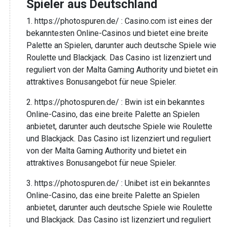
Spieler aus Deutschland
1. https://photospuren.de/ : Casino.com ist eines der
bekanntesten Online-Casinos und bietet eine breite
Palette an Spielen, darunter auch deutsche Spiele wie
Roulette und Blackjack. Das Casino ist lizenziert und
reguliert von der Malta Gaming Authority und bietet ein
attraktives Bonusangebot für neue Spieler.
2. https://photospuren.de/ : Bwin ist ein bekanntes
Online-Casino, das eine breite Palette an Spielen
anbietet, darunter auch deutsche Spiele wie Roulette
und Blackjack. Das Casino ist lizenziert und reguliert
von der Malta Gaming Authority und bietet ein
attraktives Bonusangebot für neue Spieler.
3. https://photospuren.de/ : Unibet ist ein bekanntes
Online-Casino, das eine breite Palette an Spielen
anbietet, darunter auch deutsche Spiele wie Roulette
und Blackjack. Das Casino ist lizenziert und reguliert