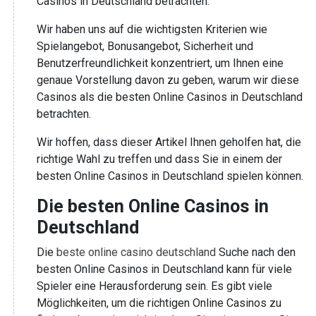
Casinos in Deutschland betrachten:
Wir haben uns auf die wichtigsten Kriterien wie
Spielangebot, Bonusangebot, Sicherheit und
Benutzerfreundlichkeit konzentriert, um Ihnen eine
genaue Vorstellung davon zu geben, warum wir diese
Casinos als die besten Online Casinos in Deutschland
betrachten.
Wir hoffen, dass dieser Artikel Ihnen geholfen hat, die
richtige Wahl zu treffen und dass Sie in einem der
besten Online Casinos in Deutschland spielen können.
Die besten Online Casinos in
Deutschland
Die
beste online casino deutschland
Suche nach den
besten Online Casinos in Deutschland kann für viele
Spieler eine Herausforderung sein. Es gibt viele
Möglichkeiten, um die richtigen Online Casinos zu