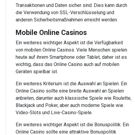
Transaktionen und Daten sicher sind. Dies kann durch
die Verwendung von SSL-Verschlüsselung und
anderen Sicherheitsmaßnahmen erreicht werden.
Mobile Online Casinos
Ein weiteres wichtiger Aspekt ist die Verfügbarkeit
von mobilen Online Casinos. Viele Menschen spielen
heute auf ihrem Smartphone oder Tablet, daher ist es
wichtig, dass das Online Casino auch auf mobilen
Geräten spielbar ist.
Ein weiteres Kriterium ist die Auswahl an Spielen. Ein
Online Casino sollte eine breite Auswahl an Spielen
anbieten, darunter auch klassische Spiele wie Roulette,
Blackjack und Poker, aber auch moderne Spiele wie
Video-Slots und Live-Casino-Spiele.
Ein weiteres wichtiger Aspekt ist die Bonuspolitik. Ein
Online Casino sollte eine attraktive Bonuspolitik