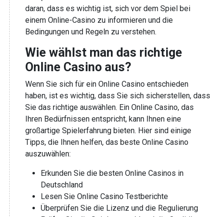
daran, dass es wichtig ist, sich vor dem Spiel bei
einem Online-Casino zu informieren und die
Bedingungen und Regeln zu verstehen.
Wie wählst man das richtige
Online Casino aus?
Wenn Sie sich für ein Online Casino entschieden
haben, ist es wichtig, dass Sie sich sicherstellen, dass
Sie das richtige auswählen. Ein Online Casino, das
Ihren Bedürfnissen entspricht, kann Ihnen eine
großartige Spielerfahrung bieten. Hier sind einige
Tipps, die Ihnen helfen, das beste Online Casino
auszuwählen:
Erkunden Sie die besten Online Casinos in
Deutschland
Lesen Sie Online Casino Testberichte
Überprüfen Sie die Lizenz und die Regulierung