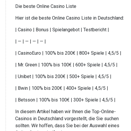
Die beste Online Casino Liste
Hier ist die beste Online Casino Liste in Deutschland:
| Casino | Bonus | Spielangebot | Testbericht |
| — | — | — | — |
| CasinoEuro | 100% bis 200€ | 800+ Spiele | 4,5/5 |
| Mr. Green | 100% bis 100€ | 600+ Spiele | 4,5/5 |
| Unibet | 100% bis 200€ | 500+ Spiele | 4,5/5 |
| Bwin | 100% bis 200€ | 400+ Spiele | 4,5/5 |
| Betsson | 100% bis 100€ | 300+ Spiele | 4,5/5 |
In diesem Artikel haben wir Ihnen die Top-Online-
Casinos in Deutschland vorgestellt, die Sie suchen
sollten. Wir hoffen, dass Sie bei der Auswahl eines