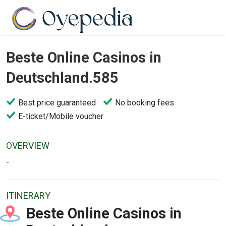
Beste Online Casinos in
Deutschland.585
Best price guaranteed
No booking fees
E-ticket/Mobile voucher
OVERVIEW
-
ITINERARY
Beste Online Casinos in