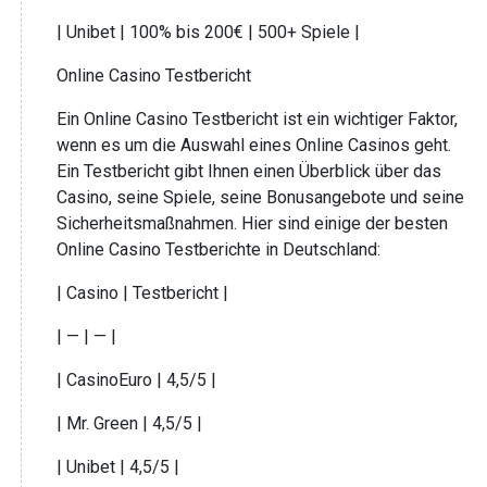
| Unibet | 100% bis 200€ | 500+ Spiele |
Online Casino Testbericht
Ein Online Casino Testbericht ist ein wichtiger Faktor,
wenn es um die Auswahl eines Online Casinos geht.
Ein Testbericht gibt Ihnen einen Überblick über das
Casino, seine Spiele, seine Bonusangebote und seine
Sicherheitsmaßnahmen. Hier sind einige der besten
Online Casino Testberichte in Deutschland:
| Casino | Testbericht |
| — | — |
| CasinoEuro | 4,5/5 |
| Mr. Green | 4,5/5 |
| Unibet | 4,5/5 |