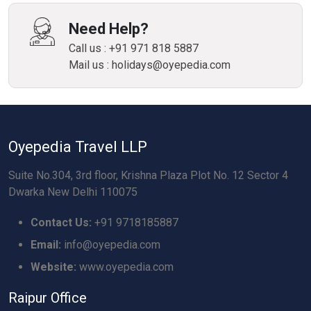
Need Help?
Call us : +91 971 818 5887
Mail us : holidays@oyepedia.com
Oyepedia Travel LLP
Suite No.304, 3rd floor, Krishna Plaza Plot No. 12 Sector 4
Dwarka New Delhi 110075
Contact Us:
+91 9718185887
Email:
info@oyepedia.com
Website:
www.oyepedia.com
Raipur Office