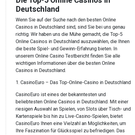
Die Top-5 Online Casinos in
Deutschland
Wenn Sie auf der Suche nach den besten Online
Casinos in Deutschland sind, sind Sie bei uns genau
richtig. Wir haben uns die Mühe gemacht, die Top-5
Online Casinos in Deutschland auszuwählen, die Ihnen
die beste Spiel- und Gewinn-Erfahrung bieten. In
unserem Online Casino Testbericht finden Sie alle
wichtigen Informationen über die besten Online
Casinos in Deutschland.
1. CasinoEuro – Das Top-Online-Casino in Deutschland
CasinoEuro ist eines der bekanntesten und
beliebtesten Online Casinos in Deutschland. Mit einer
riesigen Auswahl an Spielen, von Slots über Tisch- und
Kartenspiele bis hin zu Live-Casino-Spielen, bietet
CasinoEuro Ihnen eine Vielzahl an Möglichkeiten, um
Ihre Faszination für Glücksspiel zu befriedigen. Das