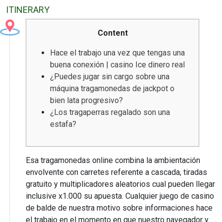
ITINERARY
Content
Hace el trabajo una vez que tengas una
buena conexión | casino Ice dinero real
¿Puedes jugar sin cargo sobre una
máquina tragamonedas de jackpot o
bien lata progresivo?
¿Los tragaperras regalado son una
estafa?
Esa tragamonedas online combina la ambientación
envolvente con carretes referente a cascada, tiradas
gratuito y multiplicadores aleatorios cual pueden llegar
inclusive x1.000 su apuesta. Cualquier juego de casino
de balde de nuestra motivo sobre informaciones hace
el trabajo en el momento en que nuestro navegador y