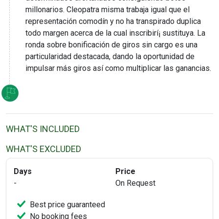
millonarios. Cleopatra misma trabaja igual que el
representación comodín y no ha transpirado duplica
todo margen acerca de la cual inscribirí¡ sustituya. La
ronda sobre bonificación de giros sin cargo es una
particularidad destacada, dando la oportunidad de
impulsar más giros así­ como multiplicar las ganancias.
WHAT'S INCLUDED
WHAT'S EXCLUDED
Days
Price
-
On Request
Best price guaranteed
No booking fees