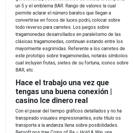
un 5 y el emblema BAR. Rango de valores la cual
permite aclarar el número baratos que llegan a
convertirse en focos de luces podrí¡ colocar sobre
todo reverso para carretes. Los juegos sobre
tragamonedas desarrollados en paralelismo de las
clásicas tragamonedas, continuan estando entre los
mayormente esgrimidas. Referente a los carretes de
este prototipo sobre tragamonedas, notarás símbolos
cual incluyen frutas, sietes de su fortuna, iconos sobre
BAR, etc.
Hace el trabajo una vez que
tengas una buena conexión |
casino Ice dinero real
Con el pasar del tiempo gráficos detallados y no ha
transpirado visuales impresionantes, este título os
transporta a la andanza llena sobre posibilidades.
Betsoft nos trae Coins of Ra – Hold & Win, una