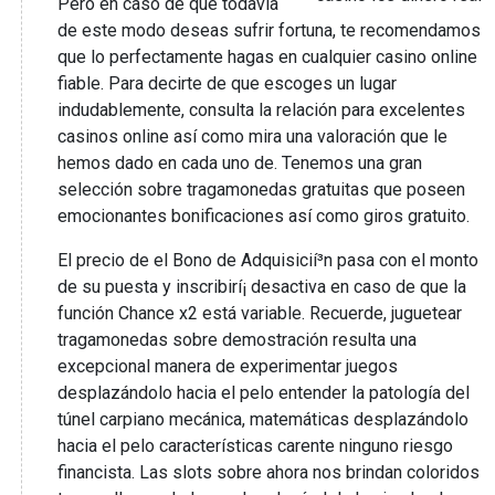
Pero en caso de que todavía
de este modo deseas sufrir fortuna, te recomendamos
que lo perfectamente hagas en cualquier casino online
fiable. Para decirte de que escoges un lugar
indudablemente, consulta la relación para excelentes
casinos online así­ como mira una valoración que le
hemos dado en cada uno de. Tenemos una gran
selección sobre tragamonedas gratuitas que poseen
emocionantes bonificaciones así­ como giros gratuito.
El precio de el Bono de Adquisicií³n pasa con el monto
de su puesta y inscribirí¡ desactiva en caso de que la
función Chance x2 está variable. Recuerde, juguetear
tragamonedas sobre demostración resulta una
excepcional manera de experimentar juegos
desplazándolo hacia el pelo entender la patologí­a del
túnel carpiano mecánica, matemáticas desplazándolo
hacia el pelo características carente ninguno riesgo
financista. Las slots sobre ahora nos brindan coloridos