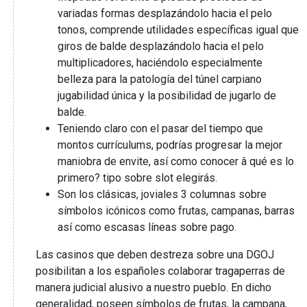
variadas formas desplazándolo hacia el pelo
tonos, comprende utilidades específicas igual que
giros de balde desplazándolo hacia el pelo
multiplicadores, haciéndolo especialmente
belleza para la patologí­a del túnel carpiano
jugabilidad única y la posibilidad de jugarlo de
balde.
Teniendo claro con el pasar del tiempo que
montos currículums, podrías progresar la mejor
maniobra de envite, así­ como conocer â qué es lo
primero? tipo sobre slot elegirás.
Son los clásicas, joviales 3 columnas sobre
símbolos icónicos como frutas, campanas, barras
así­ como escasas líneas sobre pago.
Las casinos que deben destreza sobre una DGOJ
posibilitan a los españoles colaborar tragaperras de
manera judicial alusivo a nuestro pueblo. En dicho
generalidad, poseen símbolos de frutas, la campana,