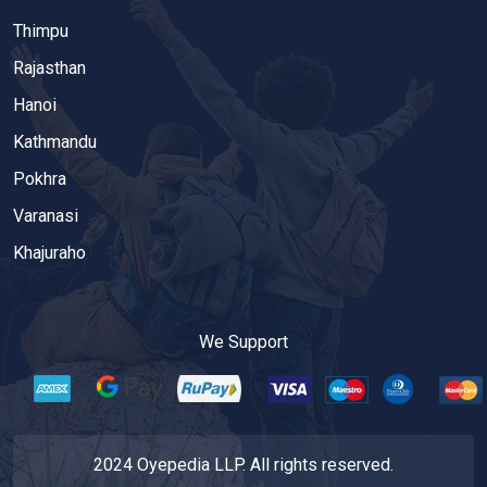
Thimpu
Rajasthan
Hanoi
Kathmandu
Pokhra
Varanasi
Khajuraho
We Support
2024 Oyepedia LLP. All rights reserved.