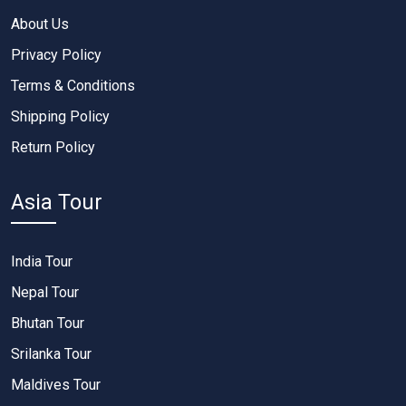
About Us
Privacy Policy
Terms & Conditions
Shipping Policy
Return Policy
Asia Tour
India Tour
Nepal Tour
Bhutan Tour
Srilanka Tour
Maldives Tour