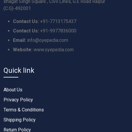
Bhagat Singh Square , Civil Lines, G.E Road Raipur
(C.G)-492001
Contact Us:
+91-7713175437
Contact Us:
+91-9977836000
Email:
info@oyepedia.com
Website:
www.oyepedia.com
Quick link
About Us
Privacy Policy
Terms & Conditions
Shipping Policy
Return Policy