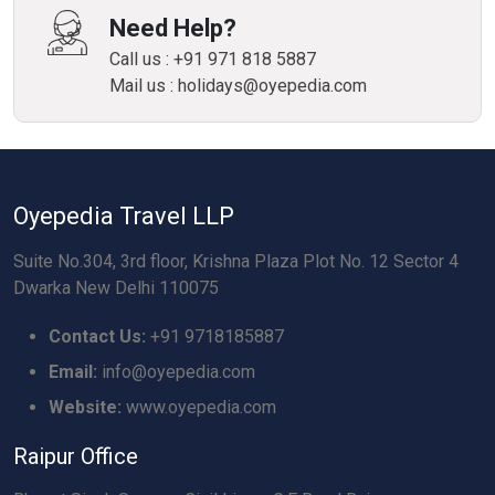
Need Help?
Call us : +91 971 818 5887
Mail us : holidays@oyepedia.com
Oyepedia Travel LLP
Suite No.304, 3rd floor, Krishna Plaza Plot No. 12 Sector 4
Dwarka New Delhi 110075
Contact Us:
+91 9718185887
Email:
info@oyepedia.com
Website:
www.oyepedia.com
Raipur Office