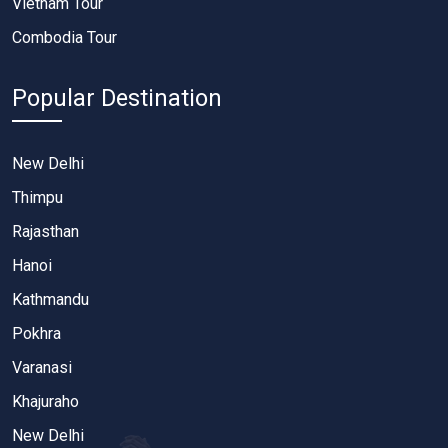
Vietnam Tour
Combodia Tour
Popular Destination
New Delhi
Thimpu
Rajasthan
Hanoi
Kathmandu
Pokhra
Varanasi
Khajuraho
New Delhi