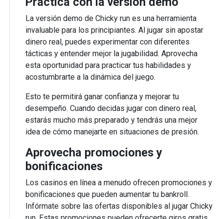
Practica con la versión demo
La versión demo de Chicky run es una herramienta
invaluable para los principiantes. Al jugar sin apostar
dinero real, puedes experimentar con diferentes
tácticas y entender mejor la jugabilidad. Aprovecha
esta oportunidad para practicar tus habilidades y
acostumbrarte a la dinámica del juego.
Esto te permitirá ganar confianza y mejorar tu
desempeño. Cuando decidas jugar con dinero real,
estarás mucho más preparado y tendrás una mejor
idea de cómo manejarte en situaciones de presión.
Aprovecha promociones y
bonificaciones
Los casinos en línea a menudo ofrecen promociones y
bonificaciones que pueden aumentar tu bankroll.
Infórmate sobre las ofertas disponibles al jugar Chicky
run. Estas promociones pueden ofrecerte giros gratis