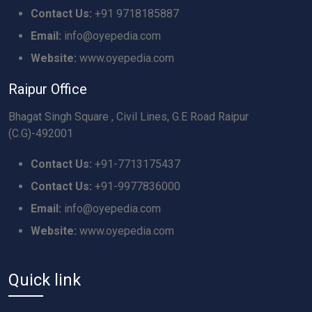
Contact Us:
+91 9718185887
Email:
info@oyepedia.com
Website:
www.oyepedia.com
Raipur Office
Bhagat Singh Square , Civil Lines, G.E Road Raipur
(C.G)-492001
Contact Us:
+91-7713175437
Contact Us:
+91-9977836000
Email:
info@oyepedia.com
Website:
www.oyepedia.com
Quick link