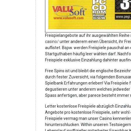
Freispielangebote auf ihr ausgewählten Reihe so
casino/
unter anderem einen Übersicht, ihr Fr
auflistet. Bspw. werden Freispiele pauschal a
Startguthaben häufig leer wählen darf. Nachfo
Freispiele exklusive Einzahlung dahinter ausfi
Free Spins ist und bleibt die englische Bezeich
durch fester Zuversicht, via folgenden Bonus
Spielbank Erfahrungen erleben! Via Freispiele
degustieren unter anderem welches jedweder b
Spass anfertigen, aber parece besteht immer n
Letter kostenlose Freispiele abzüglich Einzahl
Angebote pro kostenlose Freispiele, sehr wo
Freispiele vermag man unser Casino kennenlern
hinunterschlucken. Within unseren Testsiegern 
Lebenslauf inoffizieller mitarbeiter Erreichbar 