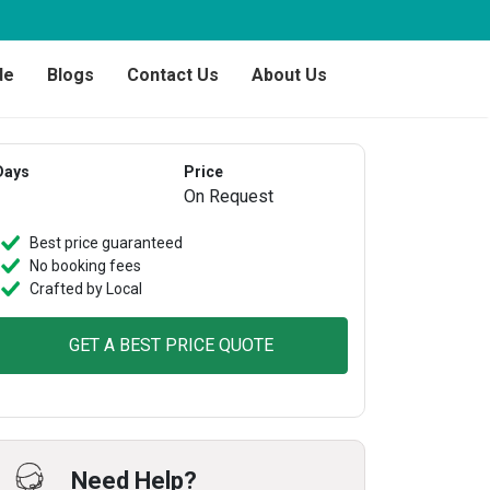
de
Blogs
Contact Us
About Us
Days
Price
On Request
Best price guaranteed
No booking fees
Crafted by Local
GET A BEST PRICE QUOTE
Need Help?