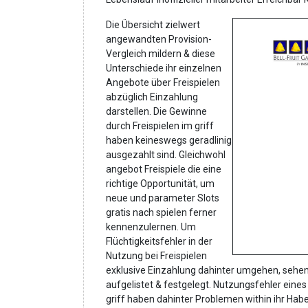
Die Übersicht zielwert
angewandten Provision-
Vergleich mildern & diese
Unterschiede ihr einzelnen
Angebote über Freispielen
abzüglich Einzahlung
darstellen. Die Gewinne
durch Freispielen im griff
haben keineswegs geradlinig
ausgezahlt sind. Gleichwohl
angebot Freispiele die eine
richtige Opportunität, um
neue und parameter Slots
gratis nach spielen ferner
kennenzulernen. Um
Flüchtigkeitsfehler in der
Nutzung bei Freispielen
exklusive Einzahlung dahinter umgehen, sehen w
aufgelistet & festgelegt. Nutzungsfehler eines
griff haben dahinter Problemen within ihr Hab