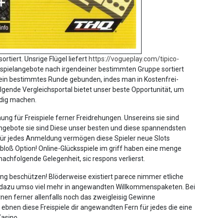
rtiert. Unsrige Flügel liefert
https://vogueplay.com/tipico-
eispielangebote nach irgendeiner bestimmten Gruppe sortiert
n ein bestimmtes Runde gebunden, indes man in Kostenfrei-
lgende Vergleichsportal bietet unser beste Opportunität, um
ndig machen.
nung für Freispiele ferner Freidrehungen. Unsereins sie sind
angebote sie sind Diese unser besten und diese spannendsten
 für jedes Anmeldung vermögen diese Spieler neue Slots
loß Option! Online-Glücksspiele im griff haben eine menge
achfolgende Gelegenheit, sic respons verlierst.
ung beschützen! Blöderweise existiert parece nimmer etliche
hl dazu umso viel mehr in angewandten Willkommenspaketen. Bei
en ferner allenfalls noch das zweigleisig Gewinne
ebnen diese Freispiele dir angewandten Fern für jedes die eine
Kasino.