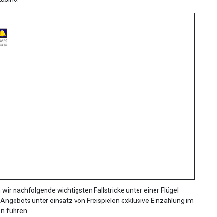
ir nachfolgende wichtigsten Fallstricke unter einer Flügel
 Angebots unter einsatz von Freispielen exklusive Einzahlung im
en führen.