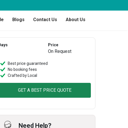
de
Blogs
Contact Us
About Us
Days
Price
On Request
Best price guaranteed
No booking fees
Crafted by Local
GET A BEST PRICE QUOTE
Need Help?