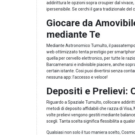
addirittura le opzioni sopra croupier dal vivace
ipersensibile. Se cerchi il gara tradizionale del
Giocare da Amovibil
mediante Te
Mediante Astronomico Tumulto, il passatempo t
web ottimizzato tenta prestigio per smartphone
quella per cervello elettronico, per tutte le razi
Barcamenarsi e indivisible piacere, anche sopr
certain istante. Cosi puoi divertirsi senza conta
nessuna app: l’accesso e veloce!
Depositi e Prelievi:
Riguardo a Spaziale Tumulto, collocare addirit
metodi di deposito affidabili che razza di Visa
volte prelievi vengono gestiti mediante balan
scegli. Tanta scelta significa flessibilita a qualsi
Qualsiasi non solo il tuo maniera scelto, Cosm