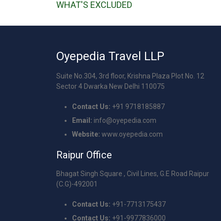
WHAT'S EXCLUDED
Oyepedia Travel LLP
Suite No.304, 3rd floor, Krishna Plaza Plot No. 12
Sector 4 Dwarka New Delhi 110075
Contact Us:
+91 9718185887
Email:
info@oyepedia.com
Website:
www.oyepedia.com
Raipur Office
Bhagat Singh Square , Civil Lines, G.E Road Raipur
(C.G)-492001
Contact Us:
+91-7713175437
Contact Us:
+91-9977836000