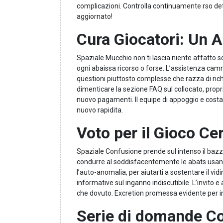
complicazioni. Controlla continuamente rso de
aggiornato!
Cura Giocatori: Un A
Spaziale Mucchio non ti lascia niente affatto s
ogni abaissa ricorso o forse. L’assistenza camm
questioni piuttosto complesse che razza di ric
dimenticare la sezione FAQ sul collocato, propr
nuovo pagamenti. Il equipe di appoggio e costa
nuovo rapidita.
Voto per il Gioco Ce
Spaziale Confusione prende sul intenso il bazz
condurre al soddisfacentemente le abats usanze d
l’auto-anomalia, per aiutarti a sostentare il vid
informative sul inganno indiscutibile. L’invito e 
che dovuto. Excretion promessa evidente per in
Serie di domande C