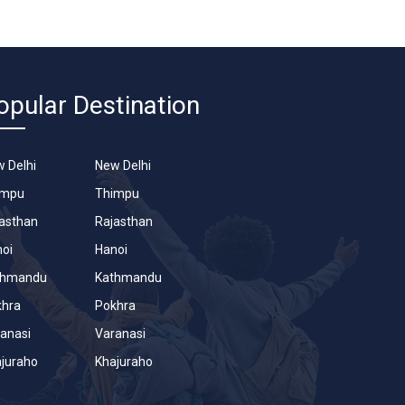
opular Destination
 Delhi
New Delhi
impu
Thimpu
asthan
Rajasthan
oi
Hanoi
thmandu
Kathmandu
khra
Pokhra
anasi
Varanasi
juraho
Khajuraho