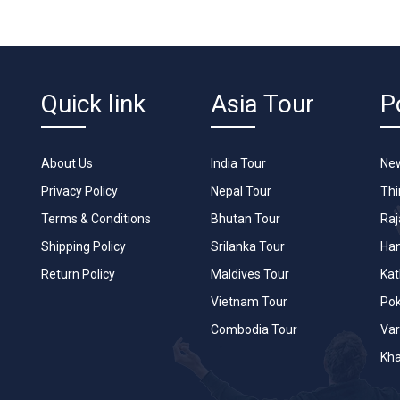
Quick link
Asia Tour
P
About Us
India Tour
New
Privacy Policy
Nepal Tour
Th
Terms & Conditions
Bhutan Tour
Raj
Shipping Policy
Srilanka Tour
Han
Return Policy
Maldives Tour
Ka
Vietnam Tour
Po
Combodia Tour
Var
Kha