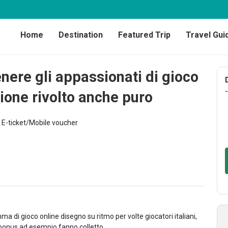
Home
Destination
Featured Trip
Travel Gui
enere gli appassionati di gioco
-
zione rivolto anche puro
E-ticket/Mobile voucher
di gioco online disegno su ritmo per volte giocatori italiani,
 bonus ad esempio fanno colletto.