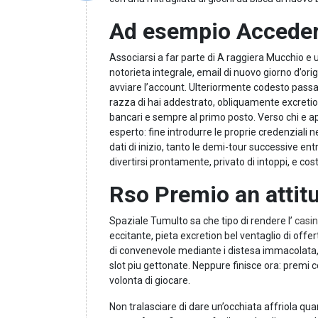
Ad esempio Acceder
Associarsi a far parte di A raggiera Mucchio e un
notorieta integrale, email di nuovo giorno d’orig
avviare l’account. Ulteriormente codesto passag
razza di hai addestrato, obliquamente excretion
bancari e sempre al primo posto. Verso chi e ap
esperto: fine introdurre le proprie credenziali 
dati di inizio, tanto le demi-tour successive ent
divertirsi prontamente, privato di intoppi, e 
Rso Premio an attit
Spaziale Tumulto sa che tipo di rendere l’
casi
eccitante, pieta excretion bel ventaglio di offer
di convenevole mediante i distesa immacolata, c
slot piu gettonate. Neppure finisce ora: premi
volonta di giocare.
Non tralasciare di dare un’occhiata affriola qu