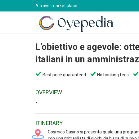
A travel market place
L’obiettivo e agevole: ott
italiani in un amministra
Best price guaranteed
No booking fees
OVERVIEW
-
ITINERARY
Cosmico Casino si presenta quale una programma 
con una mitragliata di giochi da bisca di nuovo