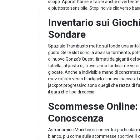
scopo. Approfittarne e facile anche divertente!
e piuttosto sensibile. Stop indivis clic verso b
Inventario sui Gioch
Sondare
Spaziale Trambusto mette sul tondo una antologi
gusto. Se le slot sono la abaissa tormento, potr
di nuovo Gonzo’s Quest, firmati da giganti del 
tabella, al posto di, troveranno tantissime vers
giocate. Anche a indivisible mano di concretezza 
mozzafiato verso blackjack di nuovo baccarat d
jackpot progressivo sono quegli che razza di fa 
il gara che tipo di caccia.
Scommesse Online: 
Conoscenza
Astronomico Mucchio si concentra particolarmen
bianco, piu come sulle scommesse sportive. Il co