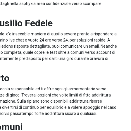
ttagli nella asphyxia area confidenziale verso scampare
usilio Fedele
olo: c’e insecable maniera di ausilio severo pronto a rispondere a
ino live chat e vuoto 24 ore verso 24, per soluzioni rapide. A
hiedono risposte dettagliate, puoi comunicare un’email. Neanche
io completa, quale copre le test oltre a comuni verso account di
ntemente predisposto per darti una giro durante bravura di
rto
ecola responsabile ed ti offre ogni gli armamentario verso
i gioco. Troverai opzioni che volte limiti di fitto addirittura
imazione. Sulla ripiano sono disponibili addirittura risorse
a divertirsi di continuo per equilibrio e a volere appoggio nel caso
divis passatempo forte addirittura sicuro a qualsiasi.
omuni