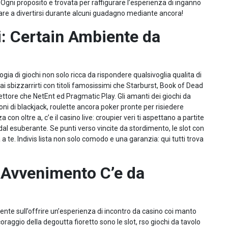
 Ogni proposito e trovata per raffigurare l’esperienza di inganno
asare a divertirsi durante alcuni guadagno mediante ancora!
i: Certain Ambiente da
a di giochi non solo ricca da rispondere qualsivoglia qualita di
ai sbizzarrirti con titoli famosissimi che Starburst, Book of Dead
settore che NetEnt ed Pragmatic Play. Gli amanti dei giochi da
ioni di blackjack, roulette ancora poker pronte per risiedere
con oltre a, c’e il casino live: croupier veri ti aspettano a partite
al esuberante. Se punti verso vincite da stordimento, le slot con
a te. Indivis lista non solo comodo e una garanzia: qui tutti trova
Avvenimento C’e da
te sull’offrire un’esperienza di incontro da casino coi manto
raggio della degoutta fioretto sono le slot, rso giochi da tavolo