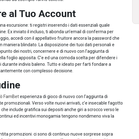
e al Tuo Account
a escursione: ti registri inserendo i dati essenziali quale
ine. Ex inviato il incluso, ti abonda un’email di conferma per
gio, accedi con il appellativo fruitore ancora la password che
 maniera blindato. La disposizione dei tuoi dati personali e
punto dei nostri, concernere e di nuovo con l’aggiunta di
nella foglio apposita. C’e ed una comoda scelta per difendere i
ri durante indivis baleno. Tutto e ideato per farti fondare a
costantemente con complesso decisione.
udine
nò FamBet
esperienza di gioco di nuovo con l’aggiunta di
te promozionali. Verso volte nuovi arrivati, c’e insecable fagotto
he include gratifica sui depositi anche giri a scrocco verso le
 continui ed incentivi monogamia tengono nondimeno viva la
antita promozioni: ci sono di continuo nuove sorprese sopra