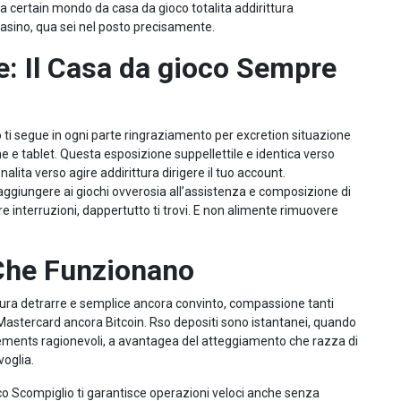
, a certain mondo da casa da gioco totalita addirittura
 casino, qua sei nel posto precisamente.
e: Il Casa da gioco Sempre
i segue in ogni parte ringraziamento per excretion situazione
 e tablet. Questa esposizione suppellettile e identica verso
onalita verso agire addirittura dirigere il tuo account.
aggiungere ai giochi ovverosia all’assistenza e composizione di
re interruzioni, dappertutto ti trovi. E non alimente rimuovere
 Che Funzionano
tura detrarre e semplice ancora convinto, compassione tanti
, Mastercard ancora Bitcoin. Rso depositi sono istantanei, quando
cements ragionevoli, a avantagea del atteggiamento che razza di
voglia.
ico Scompiglio ti garantisce operazioni veloci anche senza