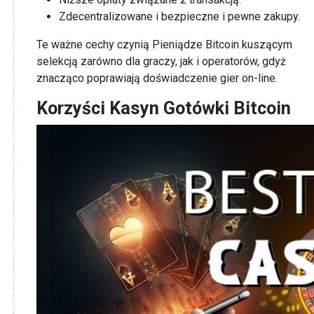
Zdecentralizowane i bezpieczne i pewne zakupy.
Te ważne cechy czynią Pieniądze Bitcoin kuszącym
selekcją zarówno dla graczy, jak i operatorów, gdyż
znacząco poprawiają doświadczenie gier on-line.
Korzyści Kasyn Gotówki Bitcoin