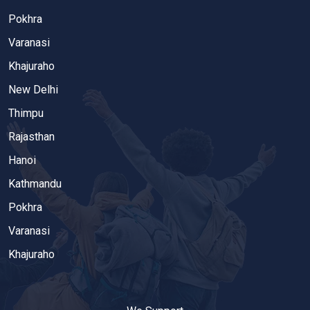
Pokhra
Varanasi
Khajuraho
New Delhi
Thimpu
Rajasthan
Hanoi
Kathmandu
Pokhra
Varanasi
Khajuraho