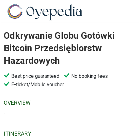
Odkrywanie Globu Gotówki
Bitcoin Przedsiębiorstw
Hazardowych
Best price guaranteed
No booking fees
E-ticket/Mobile voucher
OVERVIEW
-
ITINERARY