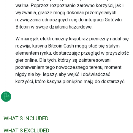
ważna. Poprzez rozpoznanie zarówno korzyści, jak i
wyzwania, gracze mogą dokonać przemyślanych
rozwiązania odnoszących się do integracji Gotówki
Bitcoin w swoje działania hazardowe.
W miarę jak elektroniczny krajobraz pieniężny nadal się
rozwija, kasyna Bitcoin Cash mogą stać się stałym
elementem rynku, dostarczając przegląd w przyszłość
gier online. Dla tych, którzy są zainteresowani
poznawaniem tego nowoczesnego terenu, moment
nigdy nie był lepszy, aby wejść i doświadczać
korzyści, które kasyna pieniężne mają do dostarczyć.
WHAT'S INCLUDED
WHAT'S EXCLUDED