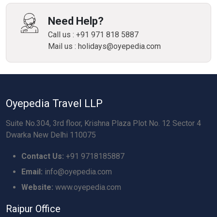
Need Help?
Call us : +91 971 818 5887
Mail us : holidays@oyepedia.com
Oyepedia Travel LLP
Suite No.304, 3rd floor, Krishna Plaza Plot No. 12 Sector 4
Dwarka New Delhi 110075
Contact Us:
+91 9718185887
Email:
info@oyepedia.com
Website:
www.oyepedia.com
Raipur Office