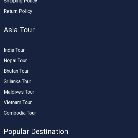
Shipping Policy
Return Policy
Asia Tour
India Tour
Nepal Tour
Bhutan Tour
Srilanka Tour
Maldives Tour
Vietnam Tour
Combodia Tour
Popular Destination