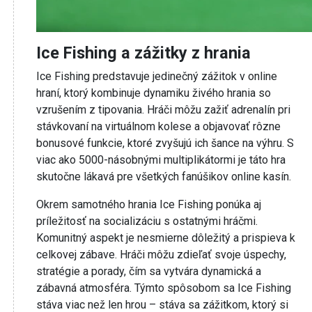
Ice Fishing a zážitky z hrania
Ice Fishing predstavuje jedinečný zážitok v online
hraní, ktorý kombinuje dynamiku živého hrania so
vzrušením z tipovania. Hráči môžu zažiť adrenalín pri
stávkovaní na virtuálnom kolese a objavovať rôzne
bonusové funkcie, ktoré zvyšujú ich šance na výhru. S
viac ako 5000-násobnými multiplikátormi je táto hra
skutočne lákavá pre všetkých fanúšikov online kasín.
Okrem samotného hrania Ice Fishing ponúka aj
príležitosť na socializáciu s ostatnými hráčmi.
Komunitný aspekt je nesmierne dôležitý a prispieva k
celkovej zábave. Hráči môžu zdieľať svoje úspechy,
stratégie a porady, čím sa vytvára dynamická a
zábavná atmosféra. Týmto spôsobom sa Ice Fishing
stáva viac než len hrou – stáva sa zážitkom, ktorý si