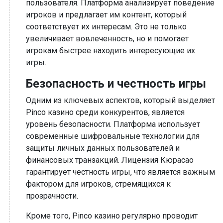
пользователя. Платформа анализирует поведение
игроков и предлагает им контент, который
соответствует их интересам. Это не только
увеличивает вовлеченность, но и помогает
игрокам быстрее находить интересующие их
игры.
Безопасность и честность игры
Одним из ключевых аспектов, который выделяет
Pinco казино среди конкурентов, является
уровень безопасности. Платформа использует
современные шифровальные технологии для
защиты личных данных пользователей и
финансовых транзакций. Лицензия Кюрасао
гарантирует честность игры, что является важным
фактором для игроков, стремящихся к
прозрачности.
Кроме того, Pinco казино регулярно проводит