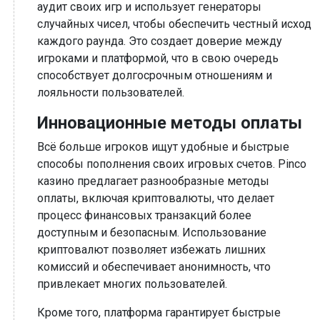
аудит своих игр и использует генераторы
случайных чисел, чтобы обеспечить честный исход
каждого раунда. Это создает доверие между
игроками и платформой, что в свою очередь
способствует долгосрочным отношениям и
лояльности пользователей.
Инновационные методы оплаты
Всё больше игроков ищут удобные и быстрые
способы пополнения своих игровых счетов. Pinco
казино предлагает разнообразные методы
оплаты, включая криптовалюты, что делает
процесс финансовых транзакций более
доступным и безопасным. Использование
криптовалют позволяет избежать лишних
комиссий и обеспечивает анонимность, что
привлекает многих пользователей.
Кроме того, платформа гарантирует быстрые