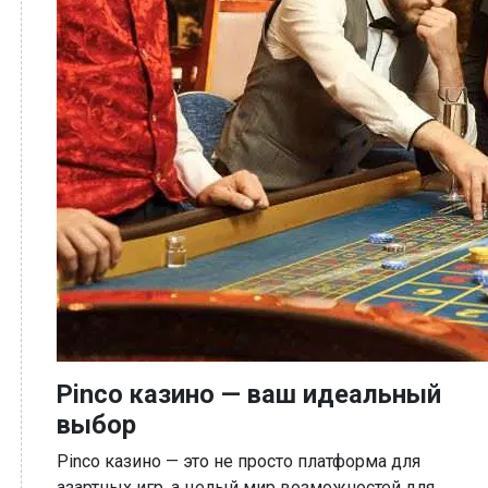
Pinco казино — ваш идеальный
выбор
Pinco казино — это не просто платформа для
азартных игр, а целый мир возможностей для