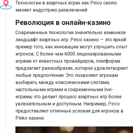
Технологии в азартных играх как Pinco casino
меняет индустрию развлечений
Революция в онлайн-казино
Современные технологии значительно изменили
ландшафт азартных игр. Pinco казино — это яркий
пример того, как инновации могут улучшить опыт
игроков. С более чем 6000 лицензированными
играми от известных провайдеров, платформа
предлагает разнообразие, которое удовлетворяет
любые предпочтения. Это позволяет игрокам
выбирать между классическими слотами,
настольными играми и современными live-
играми, что делает процесс азартных игр более
увлекательным и доступным. Например,
Pinco
предоставляет отличные условия для игроков в
Pinko казино.