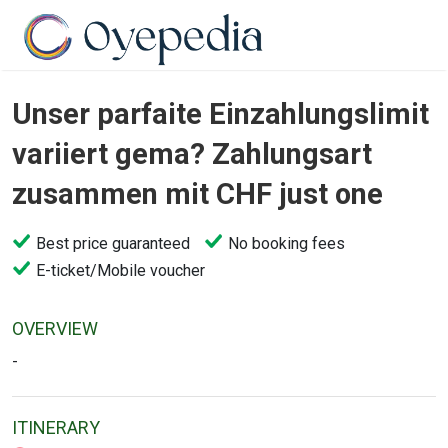
Unser parfaite Einzahlungslimit
variiert gema? Zahlungsart
zusammen mit CHF just one
Best price guaranteed
No booking fees
E-ticket/Mobile voucher
OVERVIEW
-
ITINERARY