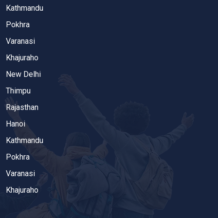
Kathmandu
Pokhra
Varanasi
Khajuraho
New Delhi
Thimpu
Rajasthan
Hanoi
Kathmandu
Pokhra
Varanasi
Khajuraho