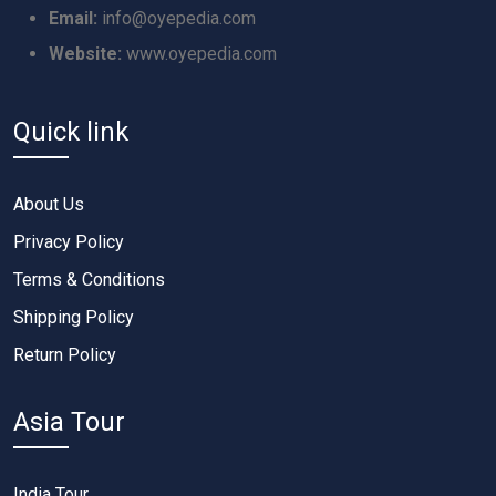
Email:
info@oyepedia.com
Website:
www.oyepedia.com
Quick link
About Us
Privacy Policy
Terms & Conditions
Shipping Policy
Return Policy
Asia Tour
India Tour