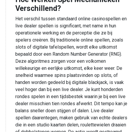
Verschillend?
Het verschil tussen standaard online casinospellen en
live dealer spellen is significant, met name in hun
operationele werking en de perceptie die ze bij
spelers creëren. Bij traditionele online spellen, zoals
slots of digitale tafelspellen, wordt elke uitkomst
bepaald door een Random Number Generator (RNG).
Deze algoritmes zorgen voor een volkomen
willekeurige en eerlijke uitkomst, elke keer weer. De
snelheid waarmee spins plaatsvinden op slots, of
handen worden gedeeld bij digitale blackjack, is vaak
veel hoger dan bij een live dealer. Je kunt honderden
rondes spelen in een tijdsbestek waarin je bij een live
dealer misschien tien rondes afwerkt. Dit tempo kan je
balans sneller doen stijgen of dalen. Live dealer
spellen daarentegen, maken gebruik van echte dealers
die in een studio kaarten delen, roulettewielen draaien
of dobbelstenen werpen. De actie wordt gestreamd