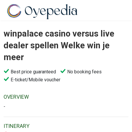
winpalace casino versus live
dealer spellen Welke win je
meer
Best price guaranteed
No booking fees
E-ticket/Mobile voucher
OVERVIEW
-
ITINERARY