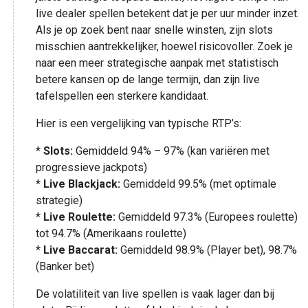
live dealer spellen betekent dat je per uur minder inzet.
Als je op zoek bent naar snelle winsten, zijn slots
misschien aantrekkelijker, hoewel risicovoller. Zoek je
naar een meer strategische aanpak met statistisch
betere kansen op de lange termijn, dan zijn live
tafelspellen een sterkere kandidaat.
Hier is een vergelijking van typische RTP’s:
*
Slots:
Gemiddeld 94% – 97% (kan variëren met
progressieve jackpots)
*
Live Blackjack:
Gemiddeld 99.5% (met optimale
strategie)
*
Live Roulette:
Gemiddeld 97.3% (Europees roulette)
tot 94.7% (Amerikaans roulette)
*
Live Baccarat:
Gemiddeld 98.9% (Player bet), 98.7%
(Banker bet)
De volatiliteit van live spellen is vaak lager dan bij