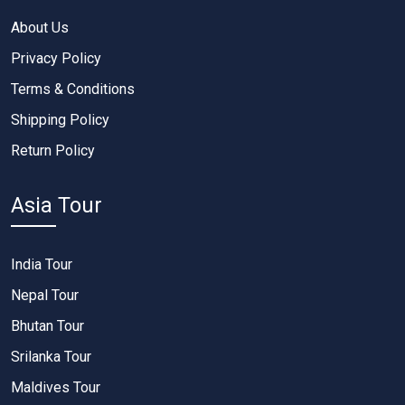
About Us
Privacy Policy
Terms & Conditions
Shipping Policy
Return Policy
Asia Tour
India Tour
Nepal Tour
Bhutan Tour
Srilanka Tour
Maldives Tour