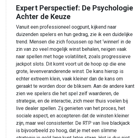
Expert Perspectief: De Psychologie
Achter de Keuze
Vanuit een professioneel oogpunt, kijkend naar
duizenden spelers en hun gedrag, zie ik een duidelijke
trend. Mensen die zich focussen op het ‘winnen’ in de
zin van zo veel mogelijk winst behalen, neigen vaak
naar spellen met hoge volatiliteit, zoals progressieve
jackpot slots. Dit komt voort uit de hoop op die ene
grote, levenveranderende winst. De kans hierop is
echter extreem klein, vaak kleiner dan de kans om
geraakt te worden door de bliksem. Aan de andere kant
zien we spelers die het spel zelf waarderen, de
strategie, en de interactie, zich meer thuis voelen bij
live dealer spellen. Zij genieten van het proces, het
sociale aspect, en accepteren dat de winsten kleiner
zijn, maar wel consistenter. De RTP van live blackjack
is bijvoorbeeld zo hoog, dat je met een slimme
strategie je geld lang kunt laten staan. Het is dus niet