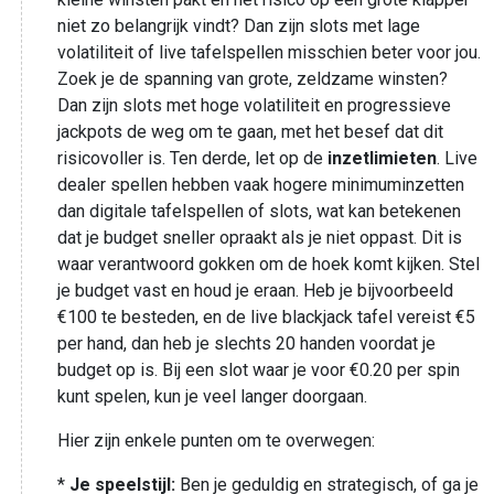
niet zo belangrijk vindt? Dan zijn slots met lage
volatiliteit of live tafelspellen misschien beter voor jou.
Zoek je de spanning van grote, zeldzame winsten?
Dan zijn slots met hoge volatiliteit en progressieve
jackpots de weg om te gaan, met het besef dat dit
risicovoller is. Ten derde, let op de
inzetlimieten
. Live
dealer spellen hebben vaak hogere minimuminzetten
dan digitale tafelspellen of slots, wat kan betekenen
dat je budget sneller opraakt als je niet oppast. Dit is
waar verantwoord gokken om de hoek komt kijken. Stel
je budget vast en houd je eraan. Heb je bijvoorbeeld
€100 te besteden, en de live blackjack tafel vereist €5
per hand, dan heb je slechts 20 handen voordat je
budget op is. Bij een slot waar je voor €0.20 per spin
kunt spelen, kun je veel langer doorgaan.
Hier zijn enkele punten om te overwegen:
*
Je speelstijl:
Ben je geduldig en strategisch, of ga je