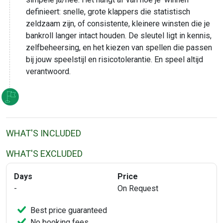
definieert: snelle, grote klappers die statistisch
zeldzaam zijn, of consistente, kleinere winsten die je
bankroll langer intact houden. De sleutel ligt in kennis,
zelfbeheersing, en het kiezen van spellen die passen
bij jouw speelstijl en risicotolerantie. En speel altijd
verantwoord.
WHAT'S INCLUDED
WHAT'S EXCLUDED
Days
Price
-
On Request
Best price guaranteed
No booking fees