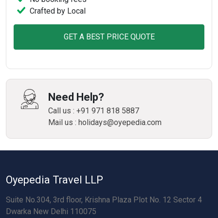
Crafted by Local
GET A BEST PRICE QUOTE
Need Help?
Call us : +91 971 818 5887
Mail us : holidays@oyepedia.com
Oyepedia Travel LLP
Suite No.304, 3rd floor, Krishna Plaza Plot No. 12 Sector 4
Dwarka New Delhi 110075