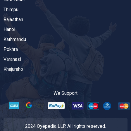
Thimpu
Rajasthan
Hanoi
Kathmandu
Pokhra
Varanasi
Khajuraho
We Support
2024 Oyepedia LLP. All rights reserved.